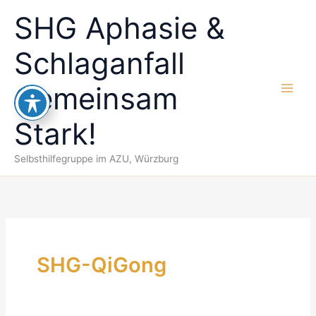
Suchen
Zum
SHG Aphasie &
nach:
Inhalt
springen
Schlaganfall
Gemeinsam
Stark!
Selbsthilfegruppe im AZU, Würzburg
SHG-QiGong