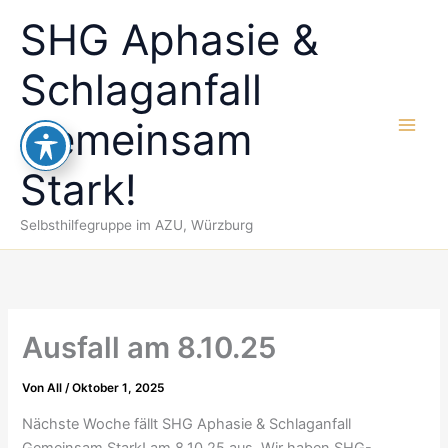
Zum
SHG Aphasie &
Inhalt
springen
Schlaganfall
Gemeinsam
Stark!
Selbsthilfegruppe im AZU, Würzburg
Ausfall am 8.10.25
Von
All
/
Oktober 1, 2025
Nächste Woche fällt SHG Aphasie & Schlaganfall
Gemeinsam Stark! am 8.10.25 aus. Wir haben SHG-