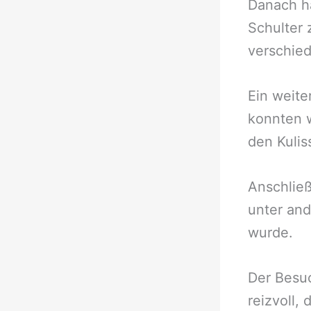
Danach ha
Schulter 
verschie
Ein weite
konnten w
den Kuli
Anschließ
unter and
wurde.
Der Besu
reizvoll, 