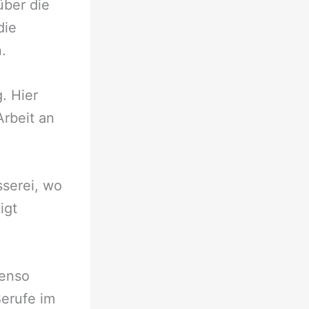
über die
die
.
. Hier
Arbeit an
sserei, wo
igt
benso
 Berufe im