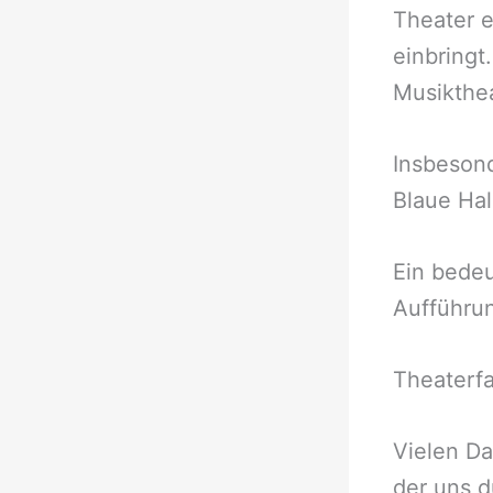
Theater e
einbringt
Musikthea
Insbeson
Blaue Hal
Ein bedeu
Aufführun
Theaterfa
Vielen Da
der uns d