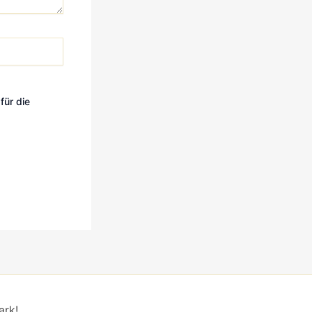
für die
ark!