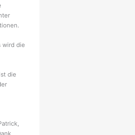
e
nter
tionen.
 wird die
st die
der
atrick,
Dank