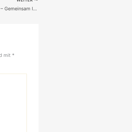
Spieletag im AZU – Gemeinsam lachen, spielen, plaudern
nd mit
*