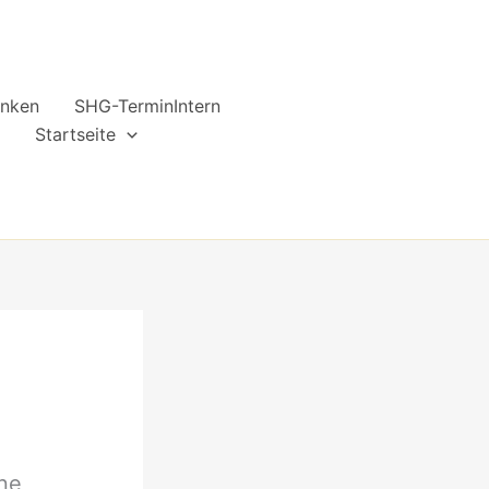
anken
SHG-TerminIntern
n
Startseite
ine