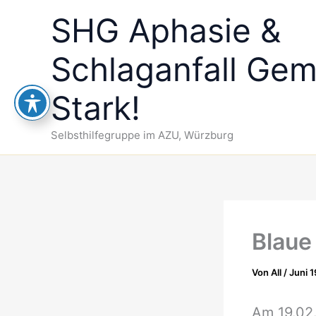
Zum
SHG Aphasie &
Inhalt
springen
Schlaganfall Ge
Stark!
Selbsthilfegruppe im AZU, Würzburg
Blaue
Von
All
/
Juni 
Am 19.02.