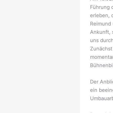
Führung d
erleben, 
Reimund 
Ankunft, 
uns durch
Zunächst 
momentan
Bühnenbil
Der Anbli
ein beein
Umbauarbe