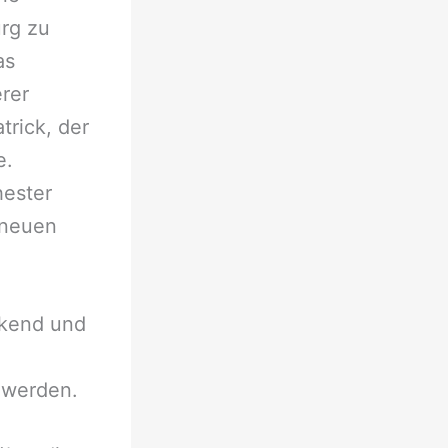
urg zu
as
rer
trick, der
e.
hester
 neuen
ckend und
 werden.